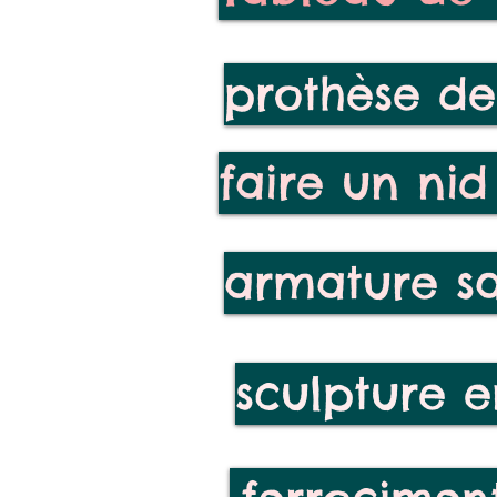
prothèse d
faire un ni
armature s
sculpture e