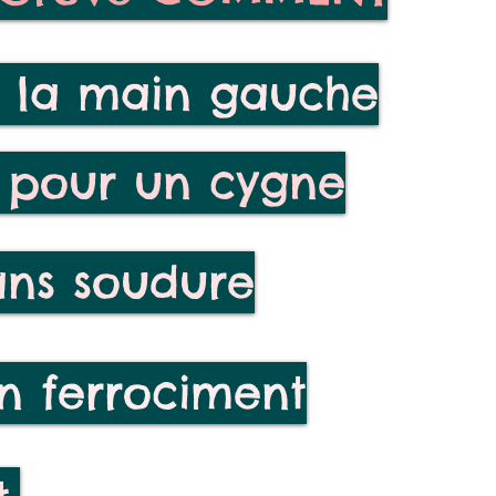
e la main gauche
d pour un cygne
ans soudure
n ferrociment