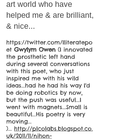
art world who have
helped me & are brilliant,
& nice...
https://twitter.com/Iliteratepo
et
Gwylym Owen
(I innovated
the prosthetic left hand
during several conversations
with this poet, who just
inspired me with his wild
ideas...had he had his way I'd
be doing robotics by now,
but the push was useful...I
went with magnets...Small is
beautiful...His poetry is very
moving...
)...
http://plcolabs.blogspot.co.
uk/2011/11/nihon-